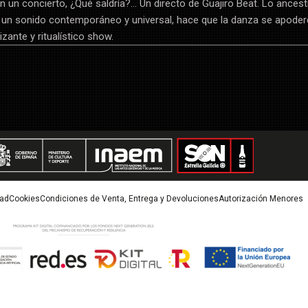
 un concierto, ¿Qué saldría?… Un directo de Guajiro Beat. Lo ancest
un sonido contemporáneo y universal, hace que la danza se apoder
izante y ritualístico show.
dad
Cookies
Condiciones de Venta, Entrega y Devoluciones
Autorización Menores