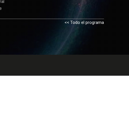
ral
e
<< Todo el programa