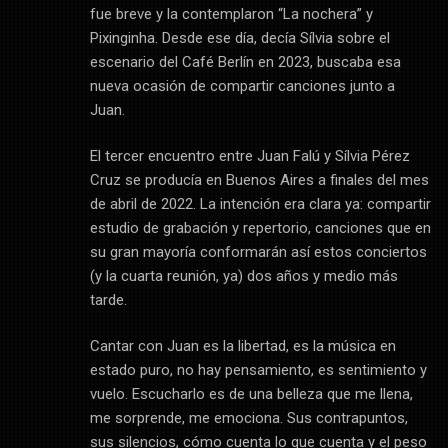
fue breve y la contemplaron “La nochera” y
Pixinginha. Desde ese día, decía Sílvia sobre el
escenario del Café Berlín en 2023, buscaba esa
nueva ocasión de compartir canciones junto a
Juan.
El tercer encuentro entre Juan Falú y Sílvia Pérez
Cruz se producía en Buenos Aires a finales del mes
de abril de 2022. La intención era clara ya: compartir
estudio de grabación y repertorio, canciones que en
su gran mayoría conformarán así estos conciertos
(y la cuarta reunión, ya) dos años y medio más
tarde.
Cantar con Juan es la libertad, es la música en
estado puro, no hay pensamiento, es sentimiento y
vuelo. Escucharlo es de una belleza que me llena,
me sorprende, me emociona. Sus contrapuntos,
sus silencios, cómo cuenta lo que cuenta y el peso