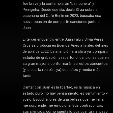
fue breve y la contemplaron “La nochera” y
Pixinginha. Desde ese día, decía Sílvia sobre el
escenario del Café Berlín en 2023, buscaba esa
nueva ocasión de compartir canciones junto a
Juan.
El tercer encuentro entre Juan Falú y Sílvia Pérez
Cruz se producía en Buenos Aires a finales del mes
de abril de 2022. La intención era clara ya: compartir
estudio de grabación y repertorio, canciones que en
su gran mayoría conformarán así estos conciertos
(y la cuarta reunión, ya) dos años y medio más
tarde.
Cantar con Juan es la libertad, es la música en
estado puro, no hay pensamiento, es sentimiento y
vuelo. Escucharlo es de una belleza que me llena,
me sorprende, me emociona. Sus contrapuntos,
sus silencios, cómo cuenta lo que cuenta y el peso