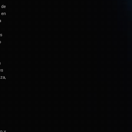
 de
l en
a
os
o
s
es
za,
op y