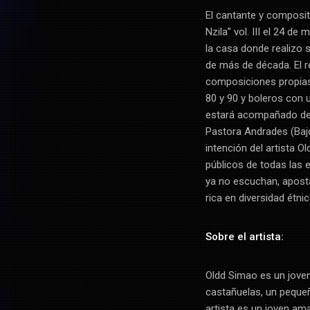
El cantante y composi
Nzila” vol. III el 24 d
la casa donde realizo 
de más de década. El r
composiciones propias 
80 y 90 y boleros con 
estará acompañado de 
Pastora Andrades (Bajo
intención del artista O
públicos de todas las
ya no escuchan, apost
rica en diversidad étnic
Sobre el artista:
Oldd Simao es un joven
castañuelas, un pequeñ
artista es un joven am