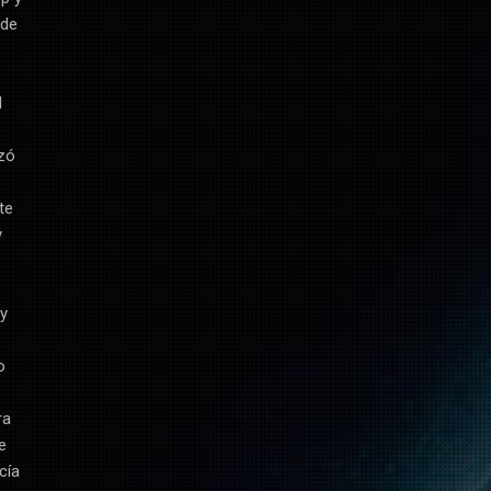
 de
l
zó
te
y
 y
o
ra
e
cía