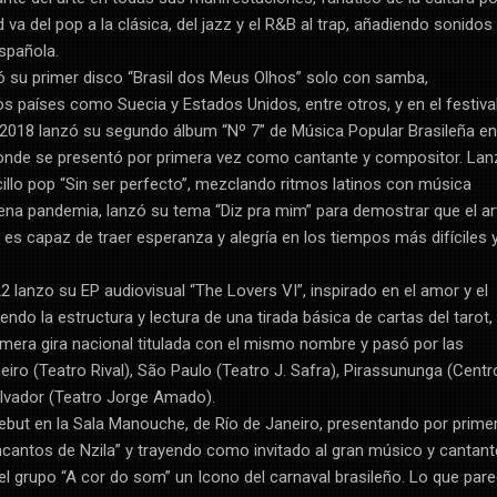
 va del pop a la clásica, del jazz y el R&B al trap, añadiendo sonidos
española.
nzó su primer disco “Brasil dos Meus Olhos” solo con samba,
s países como Suecia y Estados Unidos, entre otros, y en el festiva
n 2018 lanzó su segundo álbum “Nº 7” de Música Popular Brasileña en
onde se presentó por primera vez como cantante y compositor. Lan
illo pop “Sin ser perfecto”, mezclando ritmos latinos con música
plena pandemia, lanzó su tema “Diz pra mim” para demostrar que el ar
 es capaz de traer esperanza y alegría en los tiempos más difíciles 
2 lanzo su EP audiovisual “The Lovers VI”, inspirado en el amor y el
iendo la estructura y lectura de una tirada básica de cartas del tarot,
rimera gira nacional titulada con el mismo nombre y pasó por las
iro (Teatro Rival), São Paulo (Teatro J. Safra), Pirassununga (Centr
lvador (Teatro Jorge Amado).
ebut en la Sala Manouche, de Río de Janeiro, presentando por prime
cantos de Nzila” y trayendo como invitado al gran músico y cantant
grupo “A cor do som” un Icono del carnaval brasileño. Lo que pare