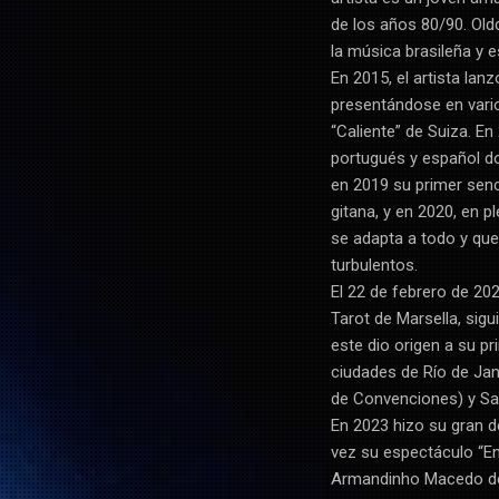
de los años 80/90. Oldd
la música brasileña y 
En 2015, el artista la
presentándose en vario
“Caliente” de Suiza. E
portugués y español d
en 2019 su primer senc
gitana, y en 2020, en 
se adapta a todo y que
turbulentos.
El 22 de febrero de 202
Tarot de Marsella, sigu
este dio origen a su p
ciudades de Río de Jane
de Convenciones) y Sa
En 2023 hizo su gran d
vez su espectáculo “En
Armandinho Macedo del 