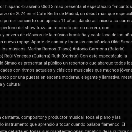
tor hispano-brasileño Oldd Simao presenta el espectáculo “Encantos
e marzo de 2024 en el Café Berlín de Madrid, un debut más que especia
su primer concierto con apenas 11 años, dando así inicio a su carrer
epertorio del show traza un recorrido por su carrera, con
y covers de clásicos de la música brasileña y castellana de los añ
un nuevo ropaje. Aparte de cantar y tocar las castañuelas Oldd Sima
los músicos: Martha Ramos (Piano) Antonio Carmona (Batería)
) Raúl Venegas (Guitarra) Ruth (Corista) Con este espectáculo la
ldd Simao es presentar al público un repertorio que abarque todos lo
 edades con ritmos actuales y clásicos musicales que muchos jóven
ando por una puesta en escena moderna, elegante y llamativa, mesti
a y cultural.
 cantante, compositor y productor musical, toca el piano y las
o instrumento que aprendió a tocar cuando bailaba flamenco. El
ante del arte en todas sus manifestaciones, fanático de la cultura p