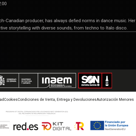
2:00
ch-Canadian producer, has always defied norms in dance music. Her
ive storytelling with diverse sounds, from techno to Italo disco.
dad
Cookies
Condiciones de Venta, Entrega y Devoluciones
Autorización Menores