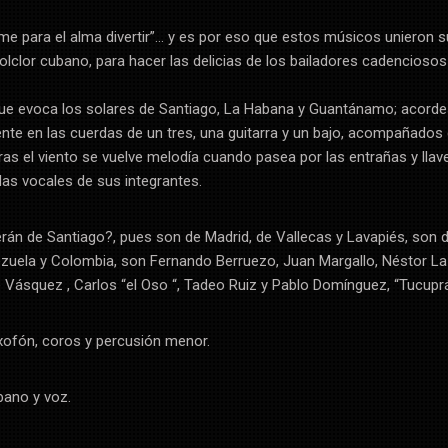
ime para el alma divertir”… y es por eso que estos músicos unieron s
folclor cubano, para hacer las delicias de los bailadores cadenciosos
 que evoca los solares de Santiago, La Habana y Guantánamo; acord
e en las cuerdas de un tres, una guitarra y un bajo, acompañados 
ras el viento se vuelve melodía cuando pasea por las entrañas y llav
das vocales de sus integrantes.
rán de Santiago?, pues son de Madrid, de Vallecas y Lavapiés, son 
ezuela y Colombia, son Fernando Berruezo, Juan Margallo, Néstor La
 Vásquez , Carlos “el Oso “, Tadeo Ruiz y Pablo Domínguez, “Tucuprá
ofón, coros y percusión menor.
bano y voz.