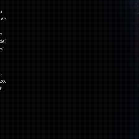
u
 de
es
del
es
de
zo,
”.