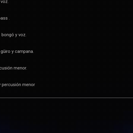
 voz.
ass .
 bongó y voz.
gûiro y campana.
cusión menor.
 y percusión menor