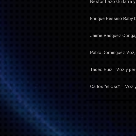
Néstor Lazo Guitarra y
Enrique Pessino Baby b
Jaime Vásquez Conga,
Pablo Domínguez Voz, 
Tadeo Ruiz… Voz y per
Carlos “el Oso” … Voz