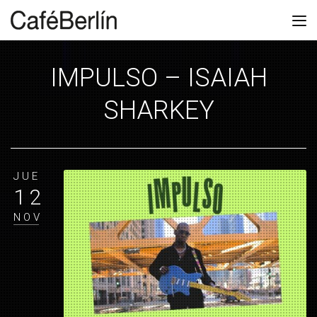
IMPULSO – ISAIAH
SHARKEY
JUE
12
NOV