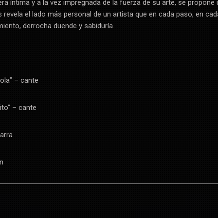
ra íntima y a la vez impregnada de la fuerza de su arte, se propone
os revela el lado más personal de un artista que en cada paso, en cad
miento, derrocha duende y sabiduría.
Bola” – cante
to” – cante
arra
ón