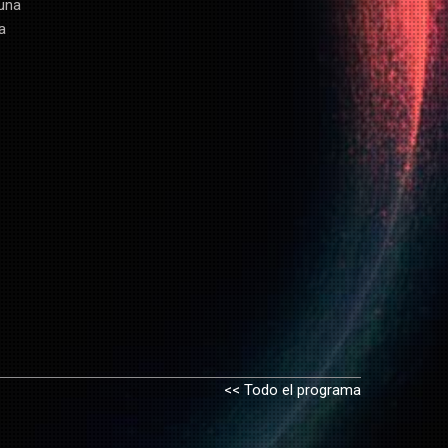
 una
a
<< Todo el programa