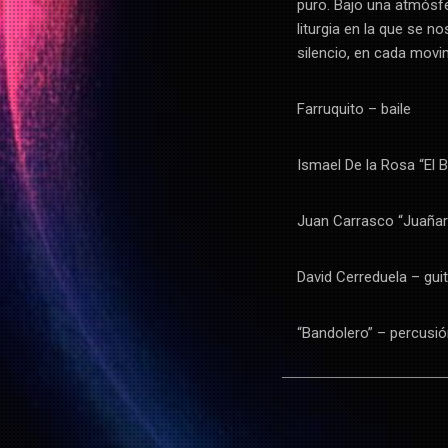
puro. Bajo una atmósfe
liturgia en la que se n
silencio, en cada movi
Farruquito – baile
Ismael De la Rosa “El 
Juan Carrasco “Juañari
David Cerreduela – guit
“Bandolero” – percusi