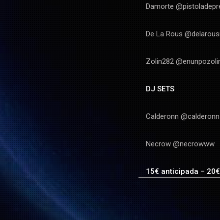
Damorte @pistoladepr
De La Rous @delarou
Zolin282 @enunpozoli
DJ SETS
Calderonn @calderon
Necrow @necrowww
15€ anticipada – 20€ 