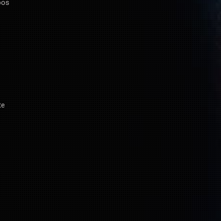
pos
te