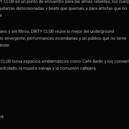
TY CLUB es un punto de encuentro para las almas rebeldes, los cuer
 guitarras distorsionadas y beats que queman, y para artistas que no
a.
bano y sin filtros, DIRTY CLUB reúne lo mejor del underground
nto emergente, performances incendiarias y un público que no teme
límite.
Y CLUB toma espacios emblemáticos como Café Berlín y los convier
ntrolado, la música salvaje y la comunión callejera.
ck