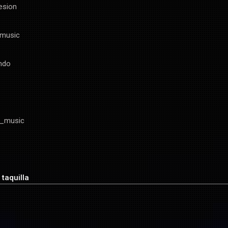
esion
smusic
ndo
n_music
taquilla