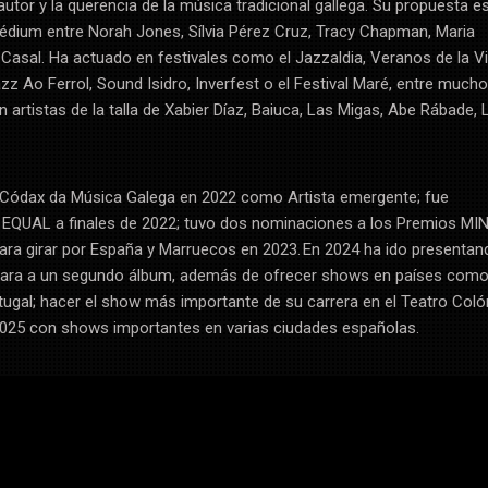
autor y la querencia de la música tradicional gallega. Su propuesta e
dium entre Norah Jones, Sílvia Pérez Cruz, Tracy Chapman, Maria
z Casal. Ha actuado en festivales como el Jazzaldia, Veranos de la Vil
z Ao Ferrol, Sound Isidro, Inverfest o el Festival Maré, entre much
 artistas de la talla de Xabier Díaz, Baiuca, Las Migas, Abe Rábade, 
 Códax da Música Galega en 2022 como Artista emergente; fue
 EQUAL a finales de 2022; tuvo dos nominaciones a los Premios MIN
ara girar por España y Marruecos en 2023. En 2024 ha ido presentan
cara a un segundo álbum, además de ofrecer shows en países com
ugal; hacer el show más importante de su carrera en el Teatro Coló
 2025 con shows importantes en varias ciudades españolas.