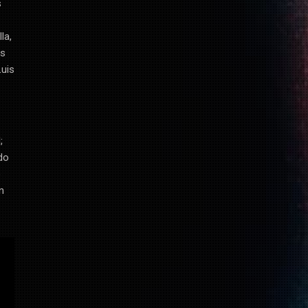
s
la,
os
Luis
;
do
o
n